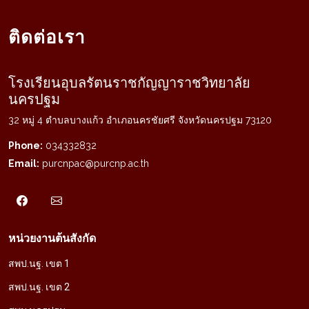
ติดต่อเรา
โรงเรียนอุบลรัตนราชกัญญาราชวิทยาลัย
นครปฐม
32 หมู่ 4 ตำบลบางแก้ว อำเภอนครชัยศรี จังหวัดนครปฐม 73120
Phone:
034332832
Email:
purcnpac@purcnp.ac.th
หน่วยงานต้นสังกัด
สพป.นฐ. เขต 1
สพป.นฐ. เขต 2