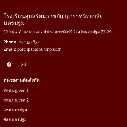
โรงเรียนอุบลรัตนราชกัญญาราชวิทยาลัย
นครปฐม
32 หมู่ 4 ตำบลบางแก้ว อำเภอนครชัยศรี จังหวัดนครปฐม 73120
Phone:
034332832
Email:
purcnpac@purcnp.ac.th
หน่วยงานต้นสังกัด
สพป.นฐ. เขต 1
สพป.นฐ. เขต 2
สพม.นครปฐม
ศธจ.นครปฐม