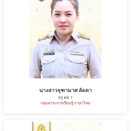
นางสาวจุฑามาศ ลัดดา
ครู คศ. 1
กลุ่มสาระการเรียนรู้ ภาษาไทย