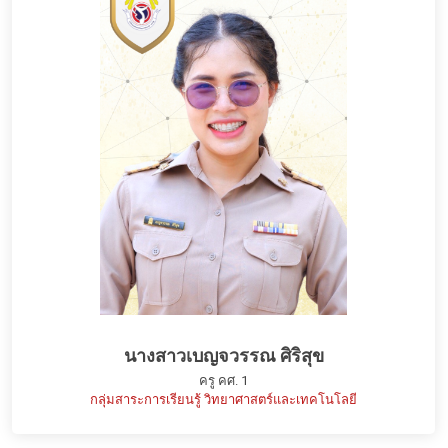
นางสาวเบญจวรรณ ศิริสุข
ครู คศ. 1
กลุ่มสาระการเรียนรู้ วิทยาศาสตร์และเทคโนโลยี