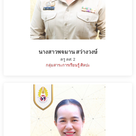
นางสาวพจมาน สว่างวงษ์
ครู คศ. 2
กลุ่มสาระการเรียนรู้ ศิลปะ