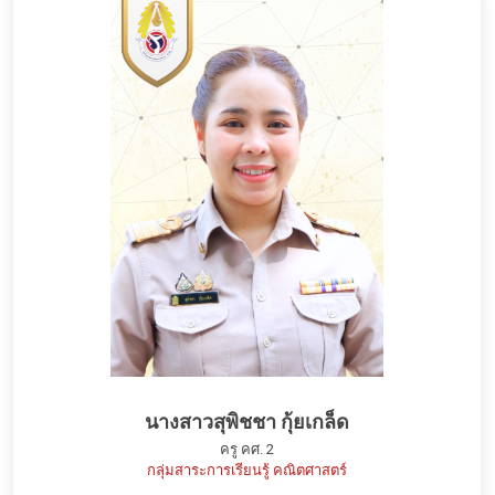
นางสาวสุพิชชา กุ้ยเกล็ด
ครู คศ. 2
กลุ่มสาระการเรียนรู้ คณิตศาสตร์