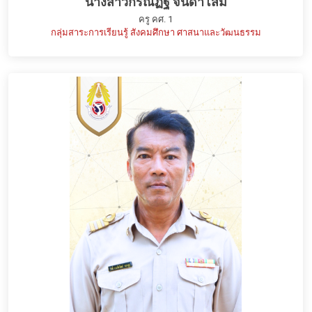
นางสาวกรณัฏฐ์ จินดาโสม
ครู คศ. 1
กลุ่มสาระการเรียนรู้ สังคมศึกษา ศาสนาและวัฒนธรรม