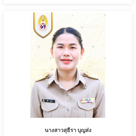
นางสาวสุธีรา บุญส่ง