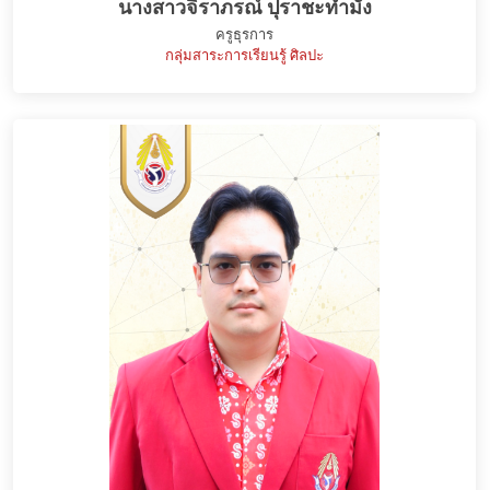
นางสาวจิราภรณ์ ปุราชะทำมัง
ครูธุรการ
กลุ่มสาระการเรียนรู้ ศิลปะ