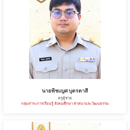
นายพิชเญศ บุตรตาสี
ครูผู้ช่วย
กลุ่มสาระการเรียนรู้ สังคมศึกษา ศาสนาและวัฒนธรรม