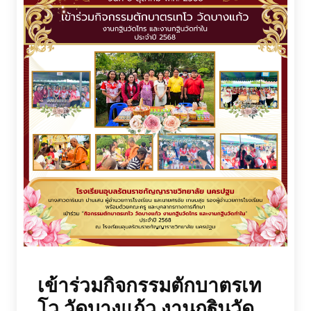
เข้าร่วมกิจกรรมตักบาตรเท
โว วัดบางแก้ว งานกฐินวัด